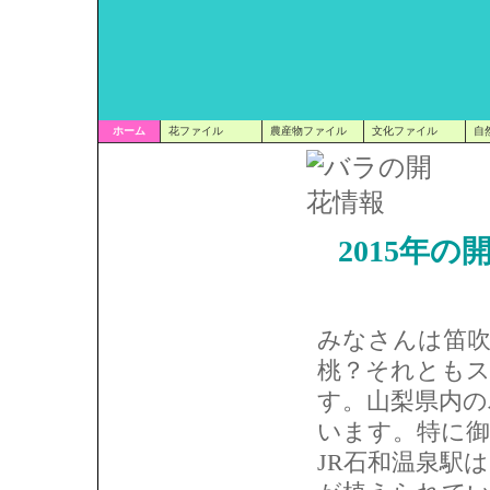
ホーム
花ファイル
農産物ファイル
文化ファイル
自
2015年
みなさんは笛
桃？それとも
す。山梨県内の
います。特に
JR石和温泉駅